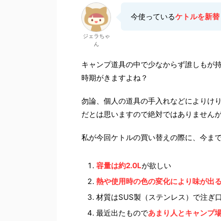
今使っている
ケトルを新替
ジェラちゃ
ん
キャンプ道具の中で少なからず誰しもが
時期がきますよね？
勿論、個人の道具の手入れなどによりけ
だとは思いますので絶対ではありません
私が今回ケトルの買い替えの際に、今ま
容量は約2.0L
が欲しい
熱や使用時の色の変化により味が出
材質はSUS製（ステンレス）で注ぎ
最近出たもので
あまり人とキャンプ