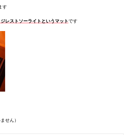
ます
ッジレストソーライトというマット
です
いません）