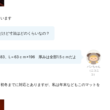
ています
だけど寸法はどのくらいなの？
183、L＝63ｃｍ×196 厚みは全部1.5ｃｍだよ
パンちゃん
（ニコニ
コ）
ら初冬までに対応とありますが、私は年末などもこのマットを