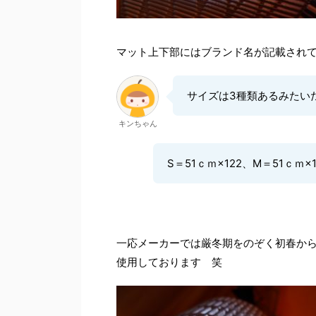
マット上下部にはブランド名が記載され
サイズは3種類あるみたい
キンちゃん
S＝51ｃｍ×122、M＝51ｃｍ×
一応メーカーでは厳冬期をのぞく初春か
使用しております 笑