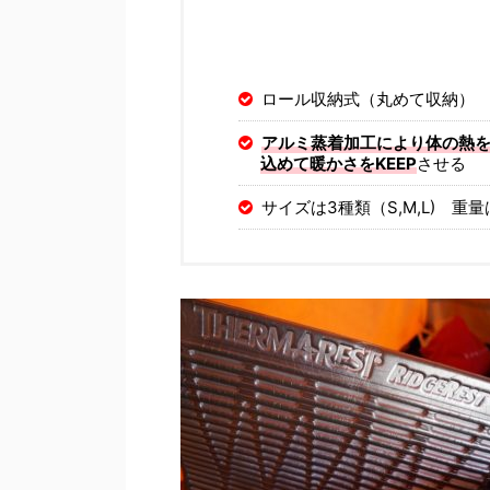
ロール収納式（丸めて収納）
アルミ蒸着加工により体の熱
込めて暖かさをKEEP
させる
サイズは3種類（S,M,L) 重量