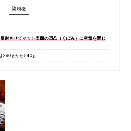
特徴
を反射させてマット表面の凹凸（くぼみ）に空気を閉じ
は260ｇから540ｇ