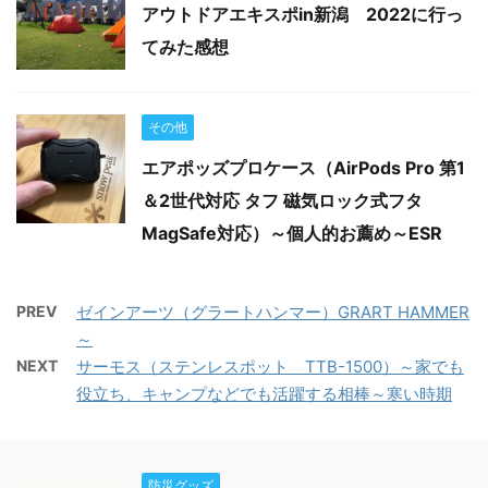
アウトドアエキスポin新潟 2022に行っ
てみた感想
その他
エアポッズプロケース（AirPods Pro 第1
＆2世代対応 タフ 磁気ロック式フタ
MagSafe対応）～個人的お薦め～ESR
PREV
ゼインアーツ（グラートハンマー）GRART HAMMER
～
NEXT
サーモス（ステンレスポット TTB-1500）～家でも
役立ち、キャンプなどでも活躍する相棒～寒い時期
防災グッズ