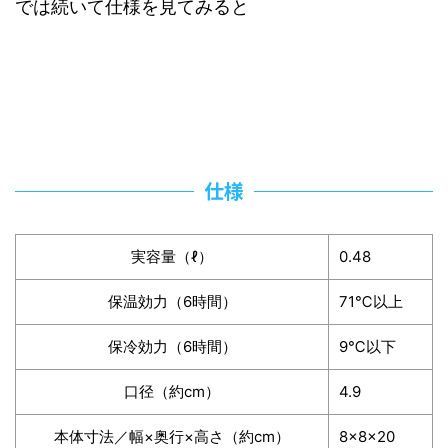
では続いて仕様を見てみると
仕様
実容量（ℓ）
0.48
保温効力（6時間）
71℃以上
保冷効力（6時間）
9℃以下
口径（約cm）
4.9
本体寸法／幅×奥行×高さ（約cm）
8×8×20